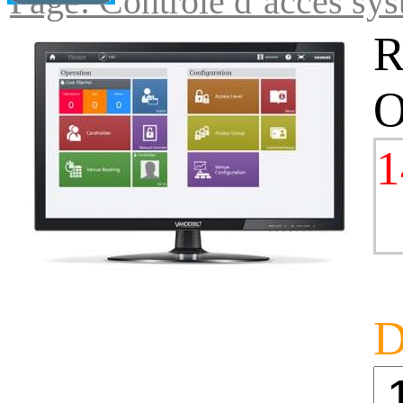
Page: Controle d`acces sys
R
1
D