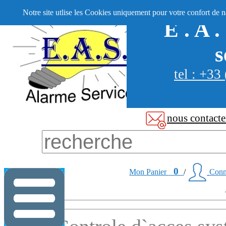
Notre site utlise les Cookies uniquement pour votre confort de n
E . A .
s
tel : +33
nous contacte
0
Mon Panier
/
Conn
... /*/
B