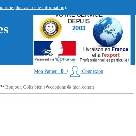
pour ne plus voir cette information
).
es
0
Mon Panier
/
Connexion
njour, Colis bien r�ceptionn� hier, comme pr�vu. Merci encore pour 